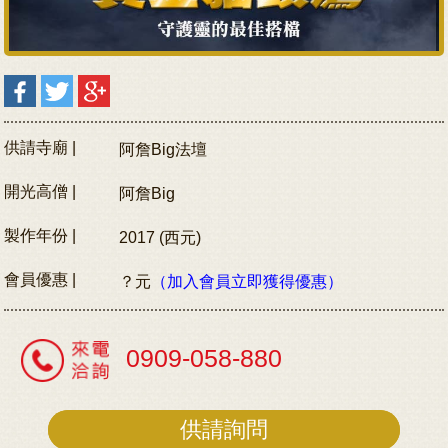
供請寺廟 |
阿詹Big法壇
開光高僧 |
阿詹Big
製作年份 |
2017 (西元)
會員優惠 |
？元
（加入會員立即獲得優惠）
0909-058-880
供請詢問