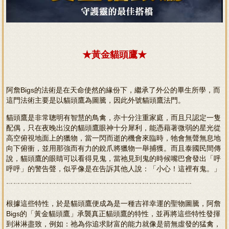
★黃金貓頭鷹★
阿詹Bigs的法術是在天命使然的緣份下，繼承了外公的畢生所學，而
這門法術主要是以貓頭鷹為圖騰，因此外號貓頭鷹法門。
貓頭鷹是非常聰明有智慧的鳥禽，亦十分注重家庭，而且只認定一隻
配偶，只在夜晚出沒的貓頭鷹眼神十分犀利，能憑藉著微弱的星光從
高空俯視地面上的獵物，當一閃而逝的機會來臨時，牠會無聲無息地
向下俯衝，並用那強而有力的銳爪將獵物一舉捕獲。而且泰國民間傳
說，貓頭鷹的眼睛可以看得見鬼，當祂見到鬼的時候嘴巴會發出「呼
呼呼」的警告聲，似乎像是在告訴其他人說：「小心！這裡有鬼。」
﹊﹊﹊﹊﹊﹊﹊﹊﹊﹊﹊﹊﹊﹊﹊﹊﹊﹊﹊﹊﹊﹊﹊﹊﹊﹊
根據這些特性，於是貓頭鷹便成為是一種吉祥幸運的聖物圖騰，阿詹
Bigs的「黃金貓頭鷹」承襲真正貓頭鷹的特性，並再將這些特性發揮
到淋淋盡致，例如：祂為你追求財富的能力就像是箭無虛發的猛禽，