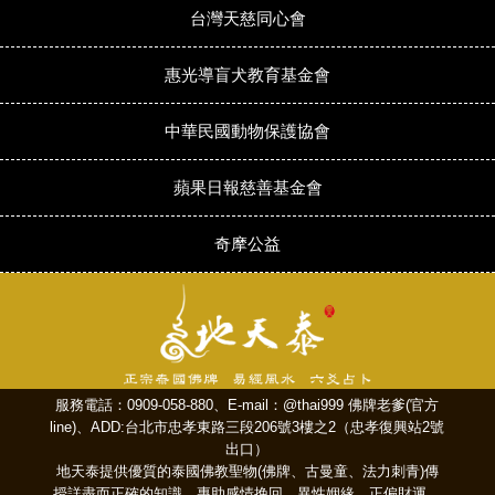
台灣天慈同心會
惠光導盲犬教育基金會
中華民國動物保護協會
蘋果日報慈善基金會
奇摩公益
服務電話：0909-058-880、E-mail：@thai999 佛牌老爹(官方
line)、ADD:台北市忠孝東路三段206號3樓之2（忠孝復興站2號
出口）
地天泰提供優質的泰國佛教聖物(佛牌、古曼童、法力刺青)傳
授詳盡而正確的知識，專助感情挽回、異性姻緣、正偏財運、