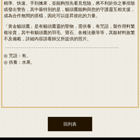
精準、快速、手到擒來，並能夠預先看見危險，將不利於你之事排除
或發出警告，其中最特別的是，貓頭鷹能夠與您的守護靈互相支援，
成為合作無間的搭檔，因此可以提昇彼此的力量。
「黃金貓頭鷹」是有貓頭鷹靈的聖物，需供養，有咒語，製作用料繁
複珍貴，其中有貓頭鷹的羽毛、寶石、各種法藥等等，其餘材料族繁
不及備載，詳細內容請看師父所提供的照片。
﹊﹊﹊﹊﹊﹊﹊﹊﹊﹊﹊﹊﹊﹊﹊﹊﹊﹊﹊﹊﹊﹊﹊﹊﹊﹊
咒語：有。
◎
供養：水果。
◎
回列表